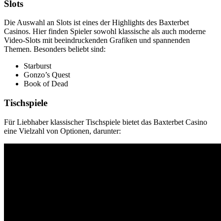
Slots
Die Auswahl an Slots ist eines der Highlights des Baxterbet
Casinos. Hier finden Spieler sowohl klassische als auch moderne
Video-Slots mit beeindruckenden Grafiken und spannenden
Themen. Besonders beliebt sind:
Starburst
Gonzo’s Quest
Book of Dead
Tischspiele
Für Liebhaber klassischer Tischspiele bietet das Baxterbet Casino
eine Vielzahl von Optionen, darunter: