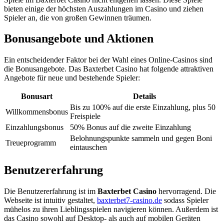
bieten einige der höchsten Auszahlungen im Casino und ziehen
Spieler an, die von großen Gewinnen träumen.
Bonusangebote und Aktionen
Ein entscheidender Faktor bei der Wahl eines Online-Casinos sind
die Bonusangebote. Das Baxterbet Casino hat folgende attraktiven
Angebote für neue und bestehende Spieler:
Bonusart
Details
Bis zu 100% auf die erste Einzahlung, plus 50
Willkommensbonus
Freispiele
Einzahlungsbonus
50% Bonus auf die zweite Einzahlung
Belohnungspunkte sammeln und gegen Boni
Treueprogramm
eintauschen
Benutzererfahrung
Die Benutzererfahrung ist im
Baxterbet Casino
hervorragend. Die
Webseite ist intuitiv gestaltet,
baxterbet7-casino.de
sodass Spieler
mühelos zu ihren Lieblingsspielen navigieren können. Außerdem ist
das Casino sowohl auf Desktop- als auch auf mobilen Geräten