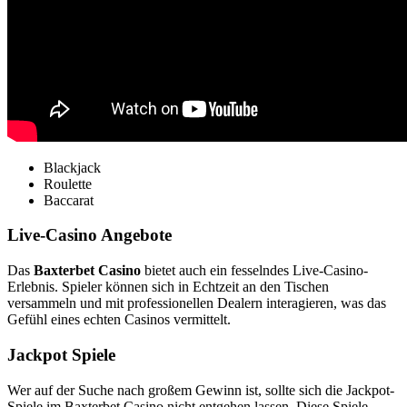
Blackjack
Roulette
Baccarat
Live-Casino Angebote
Das
Baxterbet Casino
bietet auch ein fesselndes Live-Casino-
Erlebnis. Spieler können sich in Echtzeit an den Tischen
versammeln und mit professionellen Dealern interagieren, was das
Gefühl eines echten Casinos vermittelt.
Jackpot Spiele
Wer auf der Suche nach großem Gewinn ist, sollte sich die Jackpot-
Spiele im Baxterbet Casino nicht entgehen lassen. Diese Spiele