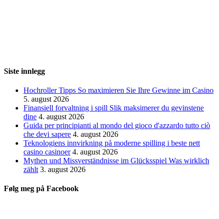
Siste innlegg
Hochroller Tipps So maximieren Sie Ihre Gewinne im Casino
5. august 2026
Finansiell forvaltning i spill Slik maksimerer du gevinstene
dine
4. august 2026
Guida per principianti al mondo del gioco d'azzardo tutto ciò
che devi sapere
4. august 2026
Teknologiens innvirkning på moderne spilling i beste nett
casino casinoer
4. august 2026
Mythen und Missverständnisse im Glücksspiel Was wirklich
zählt
3. august 2026
Følg meg på Facebook