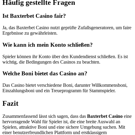
Häufig gestellte Fragen
Ist Baxterbet Casino fair?
Ja, das Baxterbet Casino nutzt geprüfte Zufallsgeneratoren, um faire
Ergebnisse zu gewährleisten.
Wie kann ich mein Konto schließen?
Spieler können ihr Konto über den Kundendienst schließen. Es ist
wichtig, die Bedingungen des Casinos zu beachten.
Welche Boni bietet das Casino an?
Das Casino bietet verschiedene Boni, darunter Willkommensboni,
Einzahlungsboni und ein Treueprogramm für Stammspieler.
Fazit
Zusammenfassend lässt sich sagen, dass das
Baxterbet Casino
eine
hervorragende Wahl für Spieler ist, die eine breite Auswahl an
Spielen, attraktive Boni und eine sichere Umgebung suchen. Mit
einer benutzerfreundlichen Plattform und erstklassigem