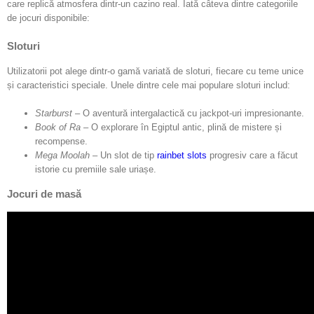
care replică atmosfera dintr-un cazino real. Iată câteva dintre categoriile
de jocuri disponibile:
Sloturi
Utilizatorii pot alege dintr-o gamă variată de sloturi, fiecare cu teme unice
și caracteristici speciale. Unele dintre cele mai populare sloturi includ:
Starburst
– O aventură intergalactică cu jackpot-uri impresionante.
Book of Ra
– O explorare în Egiptul antic, plină de mistere și
recompense.
Mega Moolah
– Un slot de tip
rainbet slots
progresiv care a făcut
istorie cu premiile sale uriașe.
Jocuri de masă