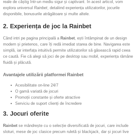
reale de câștig într-un mediu sigur și captivant. În acest articol, vom
explora universul
Rainbet
, detaliind experiența utilizatorilor, jocurile
disponibile, bonusurile atrăgătoare și multe altele.
2. Experiența de joc la Rainbet
Când intri pe pagina principală a
Rainbet
, ești întâmpinat de un design
modern și prietenos, care îți redă imediat starea de bine. Navigarea este
simplă, iar interfața intuitivă permite utilizatorilor să găsească rapid ceea
ce caută. Fie că alegi să joci de pe desktop sau mobil, experiența rămâne
fluidă și plăcută.
Avantajele utilizării platformei Rainbet
Acesibilitate on-line 24/7
O gamă variată de jocuri
Promoții constante și oferte atractive
Serviciu de suport clienți de încredere
3. Jocuri oferite
Rainbet
se mândrește cu o selecție diversificată de jocuri, care include
sloturi, mese de joc clasice precum ruletă și blackjack, dar și jocuri live