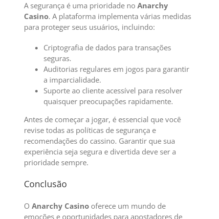
A segurança é uma prioridade no
Anarchy
Casino
. A plataforma implementa várias medidas
para proteger seus usuários, incluindo:
Criptografia de dados para transações
seguras.
Auditorias regulares em jogos para garantir
a imparcialidade.
Suporte ao cliente acessível para resolver
quaisquer preocupações rapidamente.
Antes de começar a jogar, é essencial que você
revise todas as políticas de segurança e
recomendações do cassino. Garantir que sua
experiência seja segura e divertida deve ser a
prioridade sempre.
Conclusão
O
Anarchy Casino
oferece um mundo de
emoções e oportunidades para apostadores de