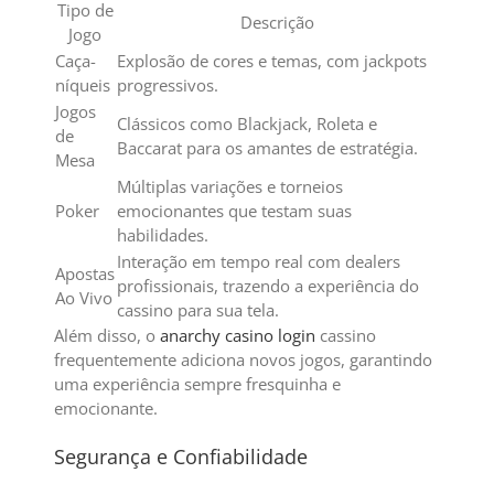
Tipo de
Descrição
Jogo
Caça-
Explosão de cores e temas, com jackpots
níqueis
progressivos.
Jogos
Clássicos como Blackjack, Roleta e
de
Baccarat para os amantes de estratégia.
Mesa
Múltiplas variações e torneios
Poker
emocionantes que testam suas
habilidades.
Interação em tempo real com dealers
Apostas
profissionais, trazendo a experiência do
Ao Vivo
cassino para sua tela.
Além disso, o
anarchy casino login
cassino
frequentemente adiciona novos jogos, garantindo
uma experiência sempre fresquinha e
emocionante.
Segurança e Confiabilidade