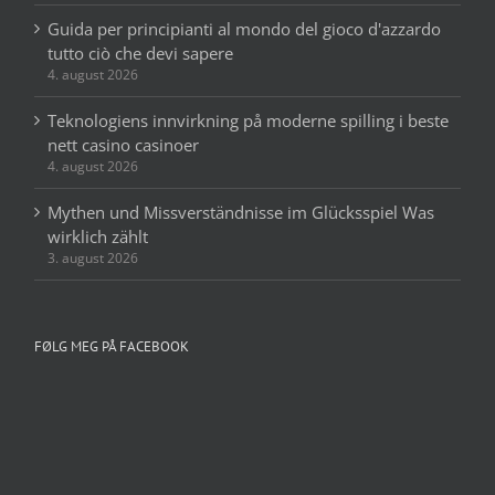
Guida per principianti al mondo del gioco d'azzardo
tutto ciò che devi sapere
4. august 2026
Teknologiens innvirkning på moderne spilling i beste
nett casino casinoer
4. august 2026
Mythen und Missverständnisse im Glücksspiel Was
wirklich zählt
3. august 2026
FØLG MEG PÅ FACEBOOK