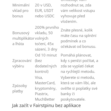
Minimální
20 v USD,
rozhodnut se, zda
vklad pro
EUR, USDT
vám velikost vstupu
bonus
nebo USDC
vyhovuje před
vložením.
200% prvního
Znáte přesně, kolik
Bonusový
vkladu, 50
máte času na splnění
multiplikátor
volných
podmínek a co
a lhůta
točení, 45x
očekávat od bonusu.
sázení, 3 dny
Od 10 minut
Pomáhá plánovat,
Zpracování
(bez
kdy s penězi počítat, a
výběru
dodatečných
zda se vyplatí čekat
kontrol)
na rychlejší metodu.
Visa,
Vyberete si metodu,
MasterCard,
která se vám líbí, ale
Způsoby
kryptoměny,
ověřte si poplatky své
platby
Piastrix,
banky či
MuchBetter
poskytovatele.
Jak začít v Fairstpinu bez aplikace