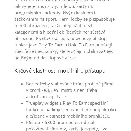
tak vybere mezi sloty, ruletou, kartami,
progresivními jackpoty, živým kasinem i
sázkováním na sport. Herní lobby se přizpůsobuje
menší obrazovce, takže přepínání mezi
kategoriemi a hledání oblíbených her zůstává
přirozené. Přestože se jedná o webový přístup,
funkce jako Play To Earn a Hold To Earn přinášejí
specifické mechaniky, které dělají mobilní zážitek
odlišným od desktopové verze.
Klíčové vlastnosti mobilního přístupu
Bez potřeby stahování: hrání probíhá přímo
v prohlížeči, šetří místo a není třeba
aktualizace aplikace.
Trueplay widget a Play To Earn: speciální
funkce usnadňují sledování herního pokroku
a přidané vlastnosti mobilního prohlížeče.
Přístup k 5300 hrám od osmdesáti
poskytovatelů: sloty, karty, jackpoty, live