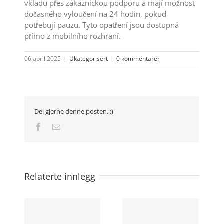
vkladu přes zákaznickou podporu a mají možnost
dočasného vyloučení na 24 hodin, pokud
potřebují pauzu. Tyto opatření jsou dostupná
přímo z mobilního rozhraní.
06 april 2025
|
Ukategorisert
|
0 kommentarer
Del gjerne denne posten. :)
Facebook
Email
Relaterte innlegg