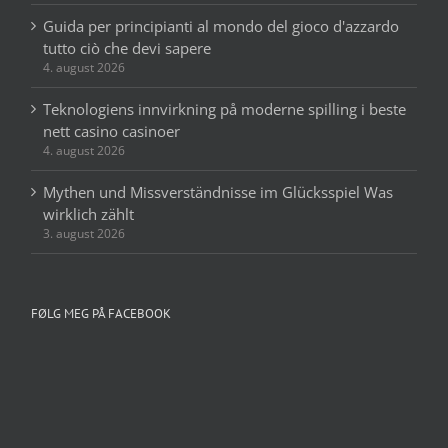
Guida per principianti al mondo del gioco d'azzardo
tutto ciò che devi sapere
4. august 2026
Teknologiens innvirkning på moderne spilling i beste
nett casino casinoer
4. august 2026
Mythen und Missverständnisse im Glücksspiel Was
wirklich zählt
3. august 2026
FØLG MEG PÅ FACEBOOK