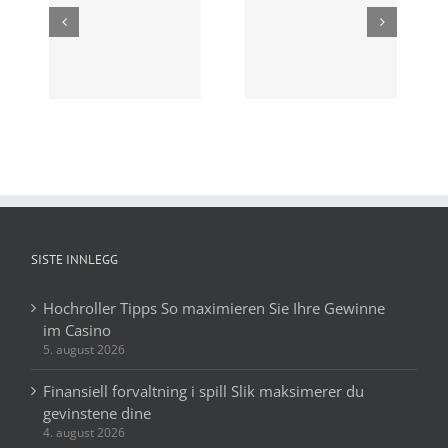
SISTE INNLEGG
Hochroller Tipps So maximieren Sie Ihre Gewinne
im Casino
5. august 2026
Finansiell forvaltning i spill Slik maksimerer du
gevinstene dine
4. august 2026