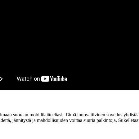
lmaan suoraan mobiililaitteeltasi. Tämä innovatiivinen sovellus yhdist
viihdettä, jännitystä ja mahdollisuuden voittaa suuria palkintoja. Sukellet