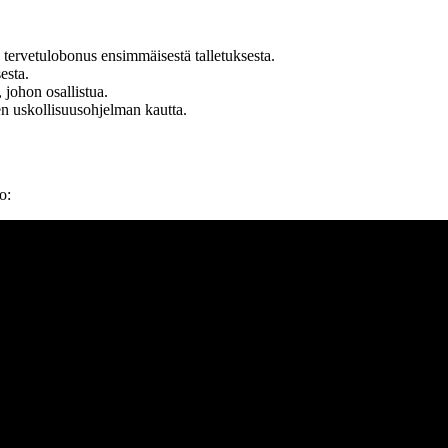
a tervetulobonus ensimmäisestä talletuksesta.
esta.
 johon osallistua.
n uskollisuusohjelman kautta.
o: