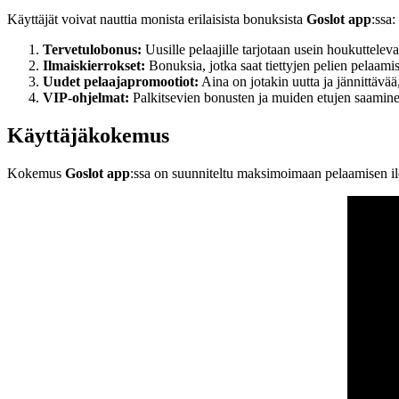
Käyttäjät voivat nauttia monista erilaisista bonuksista
Goslot app
:ssa:
Tervetulobonus:
Uusille pelaajille tarjotaan usein houkuttelev
Ilmaiskierrokset:
Bonuksia, jotka saat tiettyjen pelien pelaamis
Uudet pelaajapromootiot:
Aina on jotakin uutta ja jännittävää,
VIP-ohjelmat:
Palkitsevien bonusten ja muiden etujen saamine
Käyttäjäkokemus
Kokemus
Goslot app
:ssa on suunniteltu maksimoimaan pelaamisen il