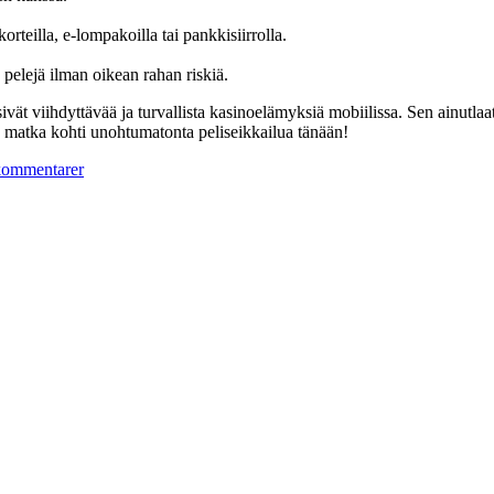
orteilla, e-lompakoilla tai pankkisiirrolla.
 pelejä ilman oikean rahan riskiä.
sivät viihdyttävää ja turvallista kasinoelämyksiä mobiilissa. Sen ainutla
a matka kohti unohtumatonta peliseikkailua tänään!
kommentarer