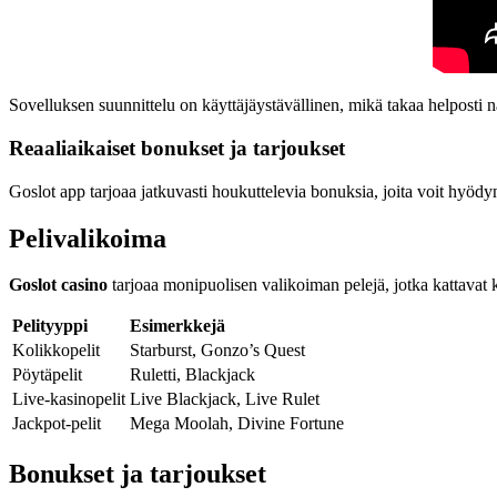
Sovelluksen suunnittelu on käyttäjäystävällinen, mikä takaa helposti na
Reaaliaikaiset bonukset ja tarjoukset
Goslot app tarjoaa jatkuvasti houkuttelevia bonuksia, joita voit hyödy
Pelivalikoima
Goslot casino
tarjoaa monipuolisen valikoiman pelejä, jotka kattavat k
Pelityyppi
Esimerkkejä
Kolikkopelit
Starburst, Gonzo’s Quest
Pöytäpelit
Ruletti, Blackjack
Live-kasinopelit
Live Blackjack, Live Rulet
Jackpot-pelit
Mega Moolah, Divine Fortune
Bonukset ja tarjoukset