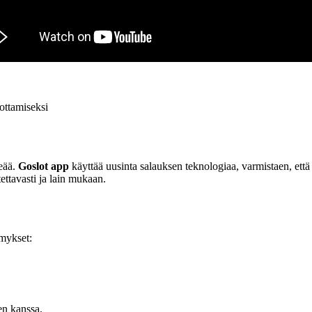
pottamiseksi
keää.
Goslot app
käyttää uusinta salauksen teknologiaa, varmistaen, että
tettavasti ja lain mukaan.
ymykset:
en kanssa.