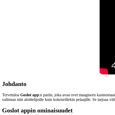
Johdanto
Tervetuloa
Goslot app
:n pariin, joka avaa ovet maagiseen kasinomaai
valinnan niin aloittelijoille kuin kokeneillekin pelaajille. Se tarjoaa 
Goslot appin ominaisuudet