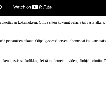
vigoitavan kokemuksen. Olitpa sitten kokenut pelaaja tai vasta-alkaja, l
ntää pelaamisen aikana. Olipa kyseessä tervetulobonus tai kuukausittais
aiken klassisista kolikkopeleistä moderneihin videopeliohjelmointiin. Tä