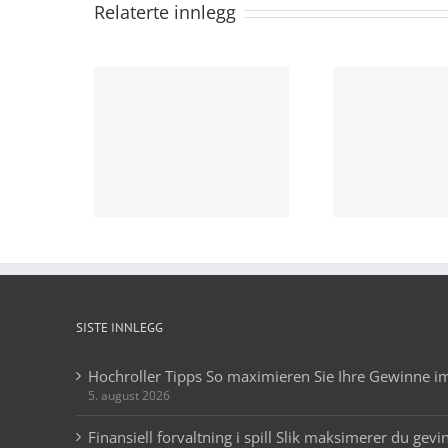
Relaterte innlegg
SISTE INNLEGG
Hochroller Tipps So maximieren Sie Ihre Gewinne i
5. august 2026
Finansiell forvaltning i spill Slik maksimerer du gevi