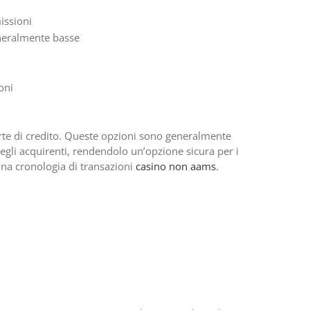
ssioni
eneralmente basse
oni
rte di credito. Queste opzioni sono generalmente
degli acquirenti, rendendolo un’opzione sicura per i
 una cronologia di transazioni
casino non aams
.