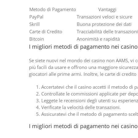
Metodo di Pagamento
Vantaggi
PayPal
Transazioni veloci e sicure
Skrill
Buona protezione dei dati
Carte di Credito
Tracciabilità delle transazion
Bitcoin
Anonimità e rapidità
I migliori metodi di pagamento nei casino
Se siete nuovi nel mondo dei casino non AAMS, vi c
più facili da usare e offrono una maggiore sicurezza.
giocatori alle prime armi. Inoltre, le carte di credi
Accertatevi che il casino accetti il metodo di
Controllate le commissioni applicate per deposi
Leggete le recensioni degli utenti su esperie
Verificate la velocità delle transazioni.
Assicuratevi che il metodo di pagamento scelto
I migliori metodi di pagamento nei casino