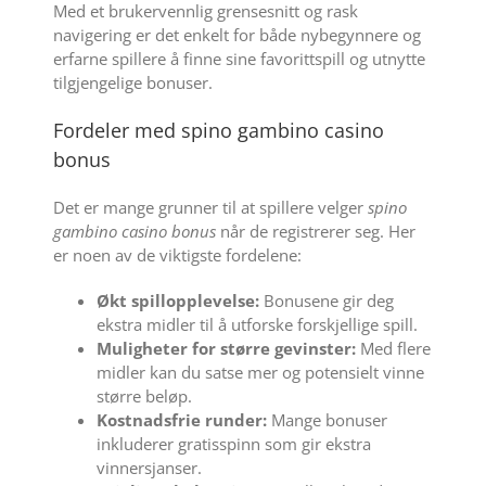
Med et brukervennlig grensesnitt og rask
navigering er det enkelt for både nybegynnere og
erfarne spillere å finne sine favorittspill og utnytte
tilgjengelige bonuser.
Fordeler med spino gambino casino
bonus
Det er mange grunner til at spillere velger
spino
gambino casino bonus
når de registrerer seg. Her
er noen av de viktigste fordelene:
Økt spillopplevelse:
Bonusene gir deg
ekstra midler til å utforske forskjellige spill.
Muligheter for større gevinster:
Med flere
midler kan du satse mer og potensielt vinne
større beløp.
Kostnadsfrie runder:
Mange bonuser
inkluderer gratisspinn som gir ekstra
vinnersjanser.