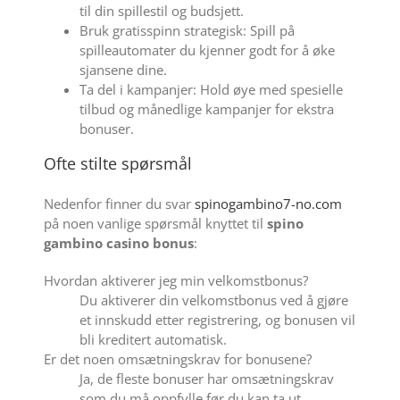
til din spillestil og budsjett.
Bruk gratisspinn strategisk: Spill på
spilleautomater du kjenner godt for å øke
sjansene dine.
Ta del i kampanjer: Hold øye med spesielle
tilbud og månedlige kampanjer for ekstra
bonuser.
Ofte stilte spørsmål
Nedenfor finner du svar
spinogambino7-no.com
på noen vanlige spørsmål knyttet til
spino
gambino casino bonus
:
Hvordan aktiverer jeg min velkomstbonus?
Du aktiverer din velkomstbonus ved å gjøre
et innskudd etter registrering, og bonusen vil
bli kreditert automatisk.
Er det noen omsætningskrav for bonusene?
Ja, de fleste bonuser har omsætningskrav
som du må oppfylle før du kan ta ut