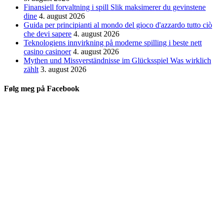
Finansiell forvaltning i spill Slik maksimerer du gevinstene
dine
4. august 2026
Guida per principianti al mondo del gioco d'azzardo tutto ciò
che devi sapere
4. august 2026
Teknologiens innvirkning på moderne spilling i beste nett
casino casinoer
4. august 2026
Mythen und Missverständnisse im Glücksspiel Was wirklich
zählt
3. august 2026
Følg meg på Facebook