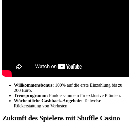
Willkommensbonus:
100% auf die erste Einzahlung bis zu
200 Euro.
Treueprogramm:
Punkte sammeln für exklusive Prämien.
Wöchentliche Cashback-Angebote:
Teilweise
Rückerstattung von Verlusten.
Zukunft des Spielens mit Shuffle Casino