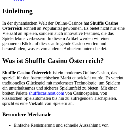
Einleitung
In der dynamischen Welt der Online-Casinos hat
Shuffle Casino
Österreich
schnell an Popularität gewonnen. Es bietet nicht nur eine
Vielzahl an Spielen, sondern auch innovative Features, die das
Spielerlebnis verbessern. In diesem Artikel werden wir einen
genaueren Blick auf dieses aufregende Casino werfen und
herausfinden, was es von anderen Anbietern unterscheidet.
Was ist Shuffle Casino Österreich?
Shuffle Casino Österreich
ist ein modernes Online-Casino, das
speziell für den österreichischen Markt entwickelt wurde. Es vereint
traditionelles Glückspiel mit modernster Technologie, um Spielern
ein unterhaltsames und sicheres Spielumfeld zu bieten. Mit einer
breiten Palette
shufflecasinoat.com
von Casinospielen, von
klassischen Spielautomaten bis hin zu aufregenden Tischspielen,
spricht es eine Vielzahl von Spielern an.
Besondere Merkmale
Einfache Registrierung und schnelle Auszahlung von