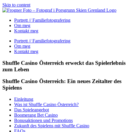
Skip to content
Portrett // Familiefotografering
Om meg
Kontakt meg
Portrett // Familiefotografering
Om meg
Kontakt meg
Shuffle Casino Österreich erweckt das Spielerlebnis
zum Leben
Shuffle Casino Österreich: Ein neues Zeitalter des
Spielens
Einleitung
Was ist Shuffle Casino Österreich?
Das Spieleangebot
Boomerang Bet Casino
Bonusaktionen und Promotions
Zukunft des Spielens mit Shuffle Casino
FAQs