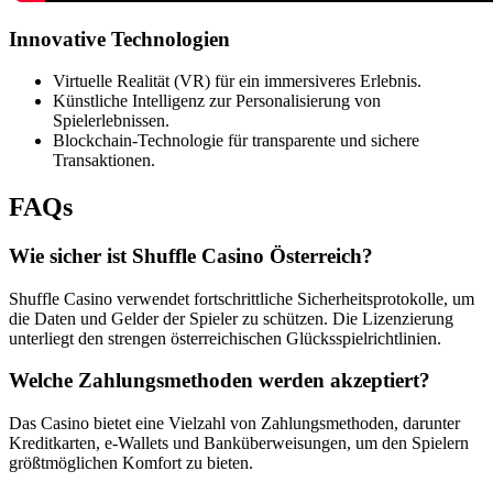
Innovative Technologien
Virtuelle Realität (VR) für ein immersiveres Erlebnis.
Künstliche Intelligenz zur Personalisierung von
Spielerlebnissen.
Blockchain-Technologie für transparente und sichere
Transaktionen.
FAQs
Wie sicher ist Shuffle Casino Österreich?
Shuffle Casino verwendet fortschrittliche Sicherheitsprotokolle, um
die Daten und Gelder der Spieler zu schützen. Die Lizenzierung
unterliegt den strengen österreichischen Glücksspielrichtlinien.
Welche Zahlungsmethoden werden akzeptiert?
Das Casino bietet eine Vielzahl von Zahlungsmethoden, darunter
Kreditkarten, e-Wallets und Banküberweisungen, um den Spielern
größtmöglichen Komfort zu bieten.