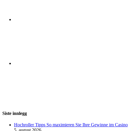
Siste innlegg
Hochroller Tipps So maximieren Sie Ihre Gewinne im Casino
5. august 2026