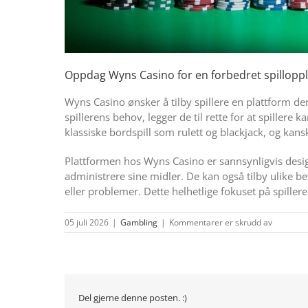
Oppdag Wyns Casino for en forbedret spillopp
Wyns Casino ønsker å tilby spillere en plattform de
spillerens behov, legger de til rette for at spillere
klassiske bordspill som rulett og blackjack, og kans
Plattformen hos Wyns Casino er sannsynligvis design
administrere sine midler. De kan også tilby ulike b
eller problemer. Dette helhetlige fokuset på spiller
for
05 juli 2026
|
Gambling
|
Kommentarer er skrudd av
Forbedre
ditt
spill
med
Wyns
Casino
Del gjerne denne posten. :)