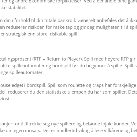
ifter og andre økonomiske forpliktelser. Ved å behandle dine gamb
ke stabilitet.
 din i forhold til din totale bankroll. Generelt anbefales det å ik
en reduserer risikoen for raske tap og gir deg muligheten til å sp
r strategisk enn store, risikable spill.
tbetalingsprosent (RTP – Return to Player). Spill med høyere RTP gir
 ulike spilleautomater og bordspill før du begynner å spille. Spill 
ange spilleautomater.
(house edge) i bordspill. Spill som roulette og craps har forskjellig
del, reduserer du den statistiske ulempen du har som spiller. Dett
vinst.
panjer for å tiltrekke seg nye spillere og belønne lojale kunder.
ke din egen innsats. Det er imidlertid viktig å lese vilkårene og 