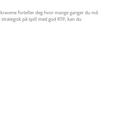
e kravene forteller deg hvor mange ganger du må
strategisk på spill med god RTP, kan du