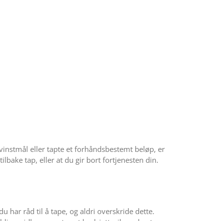
vinstmål eller tapte et forhåndsbestemt beløp, er
bake tap, eller at du gir bort fortjenesten din.
 har råd til å tape, og aldri overskride dette.