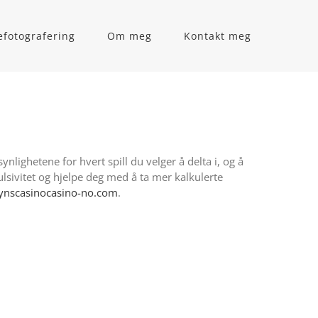
iefotografering
Om meg
Kontakt meg
ynlighetene for hvert spill du velger å delta i, og å
ulsivitet og hjelpe deg med å ta mer kalkulerte
ynscasinocasino-no.com
.