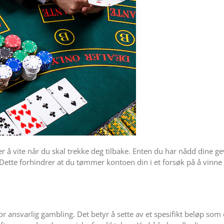
å vite når du skal trekke deg tilbake. Enten du har nådd dine ge
tte forhindrer at du tømmer kontoen din i et forsøk på å vinne til
 ansvarlig gambling. Det betyr å sette av et spesifikt beløp som du