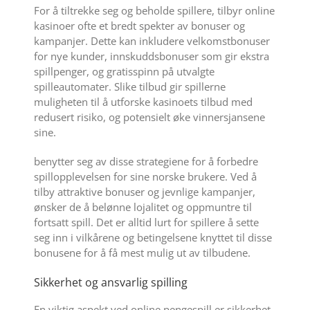
For å tiltrekke seg og beholde spillere, tilbyr online
kasinoer ofte et bredt spekter av bonuser og
kampanjer. Dette kan inkludere velkomstbonuser
for nye kunder, innskuddsbonuser som gir ekstra
spillpenger, og gratisspinn på utvalgte
spilleautomater. Slike tilbud gir spillerne
muligheten til å utforske kasinoets tilbud med
redusert risiko, og potensielt øke vinnersjansene
sine.
benytter seg av disse strategiene for å forbedre
spillopplevelsen for sine norske brukere. Ved å
tilby attraktive bonuser og jevnlige kampanjer,
ønsker de å belønne lojalitet og oppmuntre til
fortsatt spill. Det er alltid lurt for spillere å sette
seg inn i vilkårene og betingelsene knyttet til disse
bonusene for å få mest mulig ut av tilbudene.
Sikkerhet og ansvarlig spilling
En viktig aspekt ved online pengespill er sikkerhet