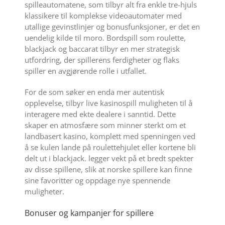
spilleautomatene, som tilbyr alt fra enkle tre-hjuls
klassikere til komplekse videoautomater med
utallige gevinstlinjer og bonusfunksjoner, er det en
uendelig kilde til moro. Bordspill som roulette,
blackjack og baccarat tilbyr en mer strategisk
utfordring, der spillerens ferdigheter og flaks
spiller en avgjørende rolle i utfallet.
For de som søker en enda mer autentisk
opplevelse, tilbyr live kasinospill muligheten til å
interagere med ekte dealere i sanntid. Dette
skaper en atmosfære som minner sterkt om et
landbasert kasino, komplett med spenningen ved
å se kulen lande på roulettehjulet eller kortene bli
delt ut i blackjack. legger vekt på et bredt spekter
av disse spillene, slik at norske spillere kan finne
sine favoritter og oppdage nye spennende
muligheter.
Bonuser og kampanjer for spillere