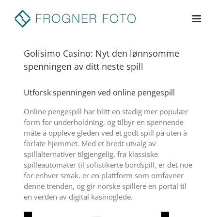
Skip
to
content
Golisimo Casino: Nyt den lønnsomme
spenningen av ditt neste spill
Utforsk spenningen ved online pengespill
Online pengespill har blitt en stadig mer populær
form for underholdning, og tilbyr en spennende
måte å oppleve gleden ved et godt spill på uten å
forlate hjemmet. Med et bredt utvalg av
spillalternativer tilgjengelig, fra klassiske
spilleautomater til sofistikerte bordspill, er det noe
for enhver smak. er en plattform som omfavner
denne trenden, og gir norske spillere en portal til
en verden av digital kasinoglede.