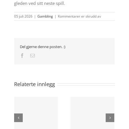
gleden ved sitt neste spill.
for
05 juli 2026
|
Gambling
|
Kommentarer er skrudd av
Golisimo
Casino:
Nyt
den
lønnsomme
Del gjerne denne posten. :)
spenningen
av
Facebook
Email
ditt
neste
spill
Relaterte innlegg