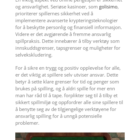
og ansvarlighet. Seriøse kasinoer, som
golisimo
,
prioriterer spillernes sikkerhet ved å
implementere avanserte krypteringsteknologier
for å beskytte personlig og finansiell informasjon.
Videre er det avgjørende å fremme ansvarlig
spillpraksis. Dette innebærer å tilby verktøy som
innskuddsgrenser, tapsgrenser og muligheter for
selvekskludering.
For å sikre en trygg og positiv opplevelse for alle,
er det viktig at spillere selv utviser ansvar. Dette
betyr å sette klare grenser for tid og penger som
brukes på spilling, og å aldri spille for mer enn
man har råd til å tape. forplikter seg til å tilby et
sikkert spillmiljø og oppfordrer alle sine spillere til
å benytte seg av de tilgjengelige verktøyene for
ansvarlig spilling for å unngå potensielle
problemer.