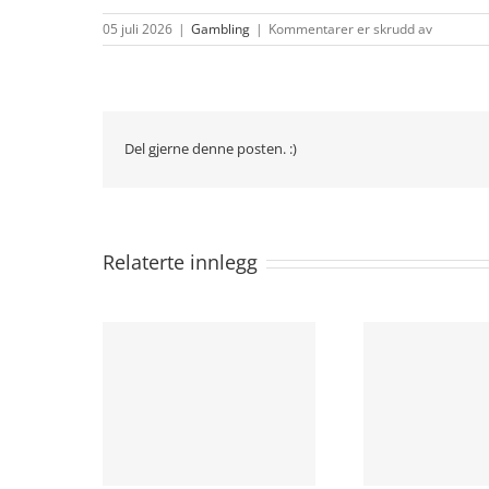
for
05 juli 2026
|
Gambling
|
Kommentarer er skrudd av
Overvinn
kasinoutf
få
legendar
gambling
Del gjerne denne posten. :)
Relaterte innlegg