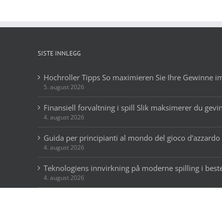
SISTE INNLEGG
Hochroller Tipps So maximieren Sie Ihre Gewinne i
5. august 2026
Finansiell forvaltning i spill Slik maksimerer du gevi
4. august 2026
Guida per principianti al mondo del gioco d'azzardo 
4. august 2026
Teknologiens innvirkning på moderne spilling i beste
4. august 2026
Mythen und Missverständnisse im Glücksspiel Was wi
3. august 2026