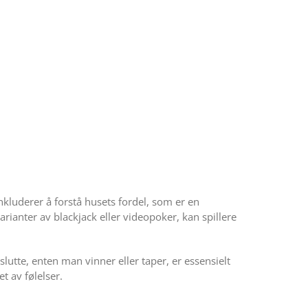
kluderer å forstå husets fordel, som er en
arianter av blackjack eller videopoker, kan spillere
 slutte, enten man vinner eller taper, er essensielt
t av følelser.