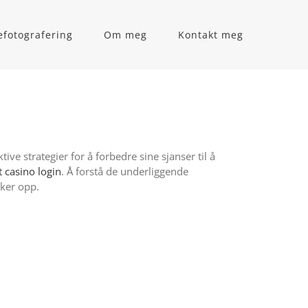
iefotografering
Om meg
Kontakt meg
e strategier for å forbedre sine sjanser til å
t casino login
. Å forstå de underliggende
kker opp.