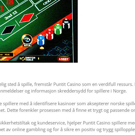
ig sted å spille, fremstår Puntit Casino som en verdifull ressurs. N
anmeldelser og informasjon skreddersydd for spillere i Norge.
spillere med å identifisere kasinoer som aksepterer norske spill
et. Dette forenkler prosessen med å finne et trygt og passende on
ikkerhetstiltak og kundeservice, hjelper Puntit Casino spillere med
t av online gambling og for å sikre en positiv og trygg spillopple