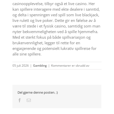
casinoopplevelse, tilbyr også et live casino. Her
kan spillere interagere med ekte dealere i sanntid,
og delta i spenningen ved spill som live blackjack,
live rulett og live poker. Dette gir en følelse av å
være til stede i et fysisk casino, samtidig som man
nyter bekvemmeligheten ved å spille hjemmefra.
Med et sterkt fokus på både spillvariasjon og
brukervennlighet, legger til rette for en
engasjerende og potensielt lukrativ spillreise for
alle sine spillere.
for
05 juli 2026
|
Gambling
|
Kommentarer er skrudd av
Streben
Sie
nach
ikonischen
Gewinnen:
Del gjerne denne posten. :)
Cleveres
Glücksspiel
Facebook
Email
im
Dragonia
Casino