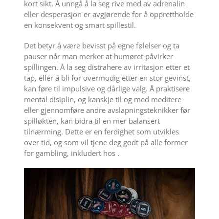
kort sikt. Å unngå å la seg rive med av adrenalin
eller desperasjon er avgjørende for å opprettholde
en konsekvent og smart spillestil.
Det betyr å være bevisst på egne følelser og ta
pauser når man merker at humøret påvirker
spillingen. Å la seg distrahere av irritasjon etter et
tap, eller å bli for overmodig etter en stor gevinst,
kan føre til impulsive og dårlige valg. Å praktisere
mental disiplin, og kanskje til og med meditere
eller gjennomføre andre avslapningsteknikker før
spilløkten, kan bidra til en mer balansert
tilnærming. Dette er en ferdighet som utvikles
over tid, og som vil tjene deg godt på alle former
for gambling, inkludert hos .