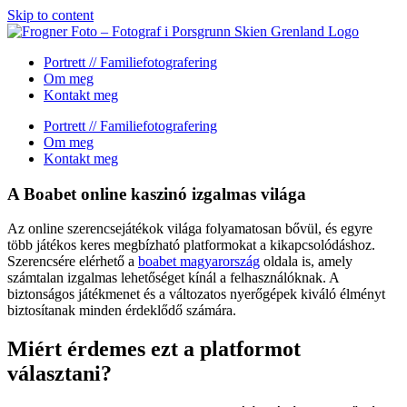
Skip to content
Portrett // Familiefotografering
Om meg
Kontakt meg
Portrett // Familiefotografering
Om meg
Kontakt meg
A Boabet online kaszinó izgalmas világa
Az online szerencsejátékok világa folyamatosan bővül, és egyre
több játékos keres megbízható platformokat a kikapcsolódáshoz.
Szerencsére elérhető a
boabet magyarország
oldala is, amely
számtalan izgalmas lehetőséget kínál a felhasználóknak. A
biztonságos játékmenet és a változatos nyerőgépek kiváló élményt
biztosítanak minden érdeklődő számára.
Miért érdemes ezt a platformot
választani?