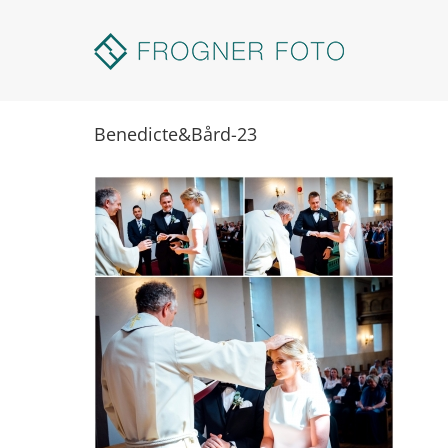
Skip
to
content
Benedicte&Bård-23