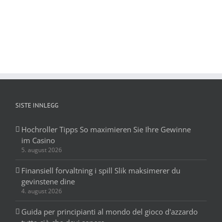
SISTE INNLEGG
Hochroller Tipps So maximieren Sie Ihre Gewinne
im Casino
5. august 2026
Finansiell forvaltning i spill Slik maksimerer du
gevinstene dine
4. august 2026
Guida per principianti al mondo del gioco d'azzardo