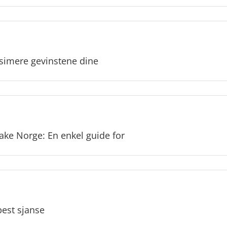
rleitfaden
simere gevinstene dine
k
ke Norge: En enkel guide for
re
ne
best sjanse