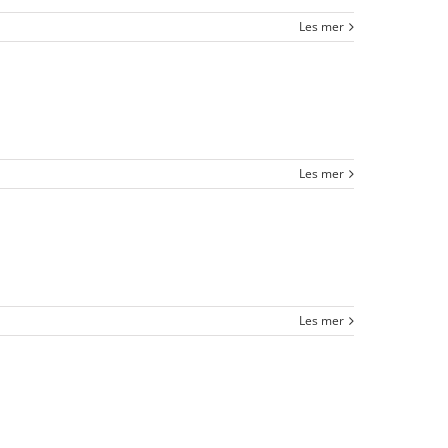
Les mer
Les mer
Les mer