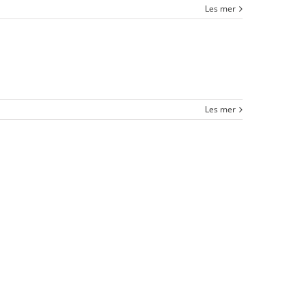
Les mer
Les mer
Les mer