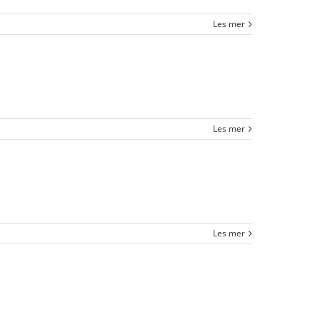
Les mer
Les mer
Les mer