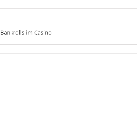
s Bankrolls im Casino
en Sie Ihr Geld effektiv
n
icher und schnell einzahlen und abheben