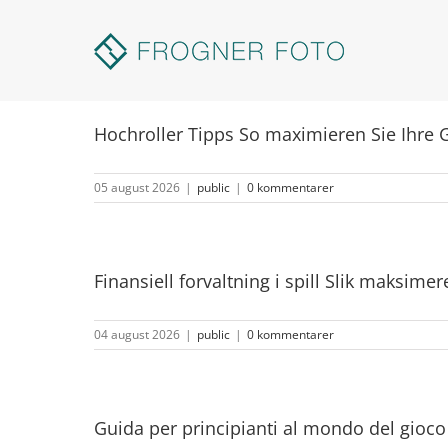
Skip
to
content
Hochroller Tipps So maximieren Sie Ihre
05 august 2026
|
public
|
0 kommentarer
Finansiell forvaltning i spill Slik maksime
04 august 2026
|
public
|
0 kommentarer
Guida per principianti al mondo del gioco