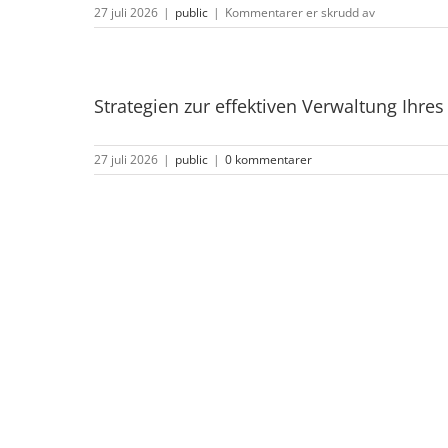
uttak
for
27 juli 2026
|
public
|
Kommentarer er skrudd av
og
Wie
trygghet
du
im
Slotoro
Live
Strategien zur effektiven Verwaltung Ihre
Casino
spielst:
Ein
27 juli 2026
|
public
|
0 kommentarer
Leitfaden
für
Anfänger
Sichere Einzahlungen im Casino: So schütz
for
21 juli 2026
|
public
|
Kommentarer er skrudd av
Sichere
Einzahlunge
im
Casino:
So
Golisimo Casino und Kryptowährungen: S
schützen
Sie