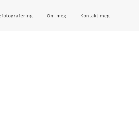
iefotografering
Om meg
Kontakt meg