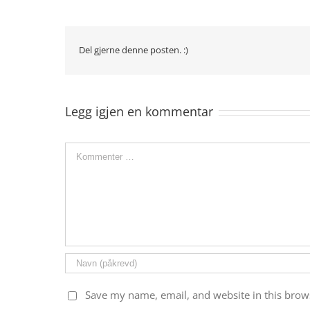
Del gjerne denne posten. :)
Legg igjen en kommentar
Comment
Save my name, email, and website in this brow