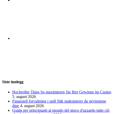
Siste innlegg
Hochroller Tipps So maximieren Sie Ihre Gewinne im Casino
5. august 2026
Finansiell forvaltning i spill Slik maksimerer du gevinstene
dine
4. august 2026
Guida per principianti al mondo del gioco d'azzardo tutto ciò