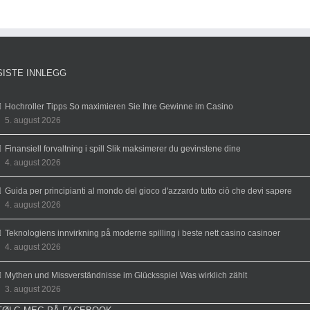
SISTE INNLEGG
Hochroller Tipps So maximieren Sie Ihre Gewinne im Casino
5. august 2026
Finansiell forvaltning i spill Slik maksimerer du gevinstene dine
4. august 2026
Guida per principianti al mondo del gioco d'azzardo tutto ciò che devi sapere
4. august 2026
Teknologiens innvirkning på moderne spilling i beste nett casino casinoer
4. august 2026
Mythen und Missverständnisse im Glücksspiel Was wirklich zählt
3. august 2026