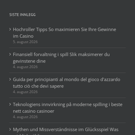
SISTE INNLEGG
Hochroller Tipps So maximieren Sie Ihre Gewinne
im Casino
5. august 2026
Finansiell forvaltning i spill Slik maksimerer du
gevinstene dine
4. august 2026
Guida per principianti al mondo del gioco d'azzardo
tutto ciò che devi sapere
4. august 2026
Teknologiens innvirkning på moderne spilling i beste
nett casino casinoer
4. august 2026
Mythen und Missverständnisse im Glücksspiel Was