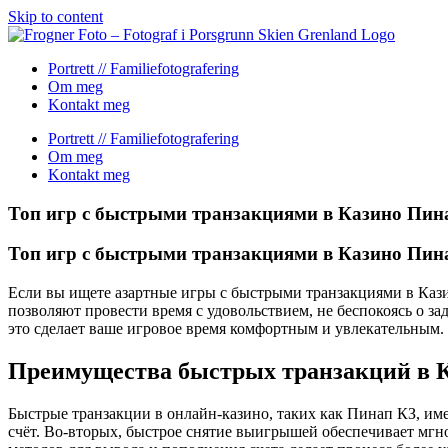
Skip to content
Portrett // Familiefotografering
Om meg
Kontakt meg
Portrett // Familiefotografering
Om meg
Kontakt meg
Топ игр с быстрыми транзакциями в Казино Пин
Топ игр с быстрыми транзакциями в Казино Пин
Если вы ищете азартные игры с быстрыми транзакциями в Каз
позволяют провести время с удовольствием, не беспокоясь о за
это сделает ваше игровое время комфортным и увлекательным.
Преимущества быстрых транзакций в 
Быстрые транзакции в онлайн-казино, таких как Пинап КЗ, име
счёт. Во-вторых, быстрое снятие выигрышей обеспечивает мгно