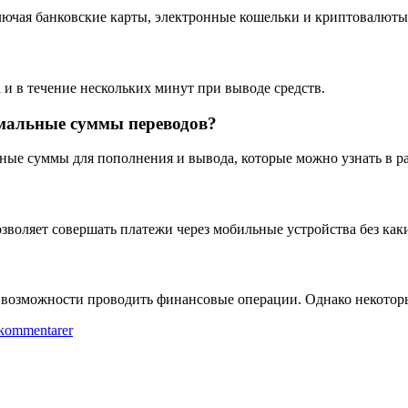
ючая банковские карты, электронные кошельки и криптовалюты
и в течение нескольких минут при выводе средств.
имальные суммы переводов?
ые суммы для пополнения и вывода, которые можно узнать в ра
зволяет совершать платежи через мобильные устройства без как
и возможности проводить финансовые операции. Однако некотор
kommentarer