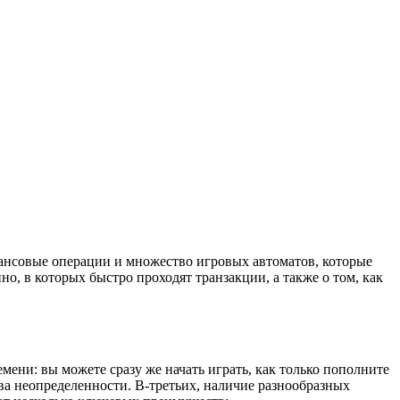
ансовые операции и множество игровых автоматов, которые
о, в которых быстро проходят транзакции, а также о том, как
ени: вы можете сразу же начать играть, как только пополните
ва неопределенности. В-третьих, наличие разнообразных