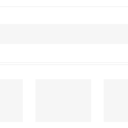
ende
n