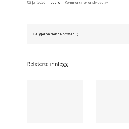
for
03 juli 2026
|
public
|
Kommentarer er skrudd av
WM
Wetten:
Die
besten
Strategien
für
Del gjerne denne posten. :)
gewinnbring
Fußballwette
Relaterte innlegg