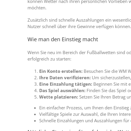
können Wetter nach ihren persönlichen Vorlieben wä
möchten.
Zusätzlich sind schnelle Auszahlungen ein wesentli
Nutzer schnell über ihre Gewinne verfügen können.
Wie man den Einstieg macht
Wenn Sie neu im Bereich der Fußballwetten sind oder
erfolgreich zu starten:
Ein Konto erstellen:
Besuchen Sie die WM Wet
Ihre Daten verifizieren:
Um sicherzustellen, 
Eine Einzahlung tätigen:
Beginnen Sie mit e
Das Spiel auswählen:
Finden Sie das Spiel o
Wette platzieren:
Setzen Sie Ihren Betrag un
Ein einfacher Prozess, um Ihnen den Einstieg z
Vielfältige Spiele zur Auswahl, die Ihren Inte
Schnelle Einzahlungen und Auszahlungen für 