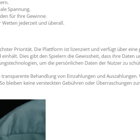
tern.
male Spannung.
den für Ihre Gewinne.
 Wetten jederzeit und überall.
ster Priorität. Die Plattform ist lizenziert und verfügt über eine
d einhält. Dies gibt den Spielern die Gewissheit, dass ihre Daten
ngstechnologien, um die persönlichen Daten der Nutzer zu schütze
 die transparente Behandlung von Einzahlungen und Auszahlungen
So bleiben keine versteckten Gebühren oder Überraschungen zurü