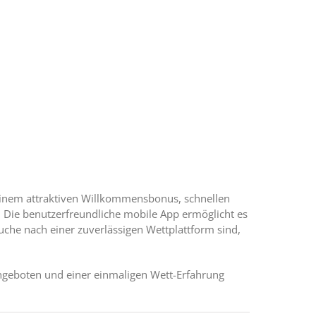
 einem attraktiven Willkommensbonus, schnellen
. Die benutzerfreundliche mobile App ermöglicht es
Suche nach einer zuverlässigen Wettplattform sind,
Angeboten und einer einmaligen Wett-Erfahrung