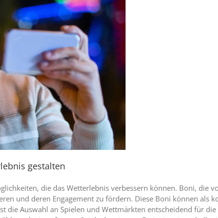
lebnis gestalten
Möglichkeiten, die das Wetterlebnis verbessern können. Boni, di
ivieren und deren Engagement zu fördern. Diese Boni können als 
t die Auswahl an Spielen und Wettmärkten entscheidend für die