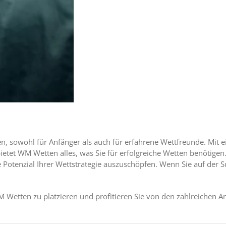
ten, sowohl für Anfänger als auch für erfahrene Wettfreunde. Mit
etet WM Wetten alles, was Sie für erfolgreiche Wetten benötigen
e Potenzial Ihrer Wettstrategie auszuschöpfen. Wenn Sie auf der 
M Wetten zu platzieren und profitieren Sie von den zahlreichen 