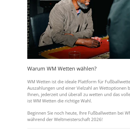
Warum WM Wetten wählen?
WM Wetten ist die ideale Plattform für Fußballwet
Auszahlungen und einer Vielzahl an Wettoptionen bi
Ihnen, jederzeit und überall zu wetten und das voll
ist WM Wetten die richtige Wahl.
Beginnen Sie noch heute, Ihre Fußballwetten bei W
während der Weltmeisterschaft 2026!